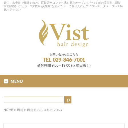
青山、表参道で経験を積み、百貨店サロンでも腕を磨きオープンしたつくばの美容室。新技
術”抗白髪ヘアカラー”や”軟水x炭酸泉”を全メニューに取り入れたエイジレス、ダメージレス特
化ヘアサロン
お問い合わせはこちら
TEL
029-846-7001
受付時間 9:00 - 19:00 (火曜日除く)
MENU
HOME
»
Blog »
Blog
»
おしゃれカフェ♪♪