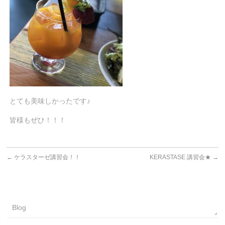
とても美味しかったです♪
皆様もぜひ！！！
←
ケラスターゼ講習会！！
KERASTASE 講習会★
→
Blog