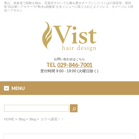
青山、表参道で経験を積み、百貨店サロンでも腕を磨きオープンしたつくばの美容室。新技
術”抗白髪ヘアカラー”や”軟水x炭酸泉”を全メニューに取り入れたエイジレス、ダメージレス特
化ヘアサロン
お問い合わせはこちら
TEL
029-846-7001
受付時間 9:00 - 19:00 (火曜日除く)
MENU
HOME
»
Blog »
Blog
»
カラー講習！！