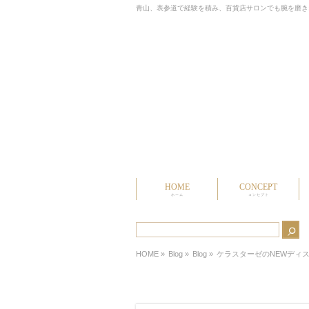
青山、表参道で経験を積み、百貨店サロンでも腕を磨きオ
HOME
CONCEPT
ホーム
コンセプト
HOME
»
Blog »
Blog
»
ケラスターゼのNEWディ