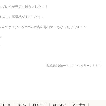
スプレイが当店に届きました！！
けあって高級感がすごいです！
んのポスターがVistの店内の雰囲気にもぴったりです＾＾
＾
！
温感ぽかぽかヘッドスパマッサージ！！
→
ALLERY
BLOG
RECRUIT
SITEMAP
WEB予約