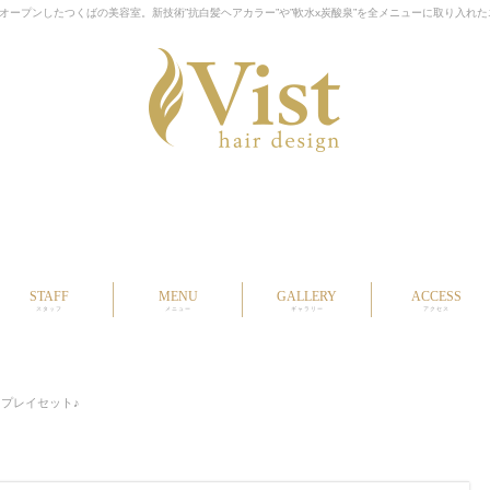
ープンしたつくばの美容室。新技術”抗白髪ヘアカラー”や”軟水x炭酸泉”を全メニューに取り入れ
STAFF
MENU
GALLERY
ACCESS
スタッフ
メニュー
ギャラリー
アクセス
スプレイセット♪