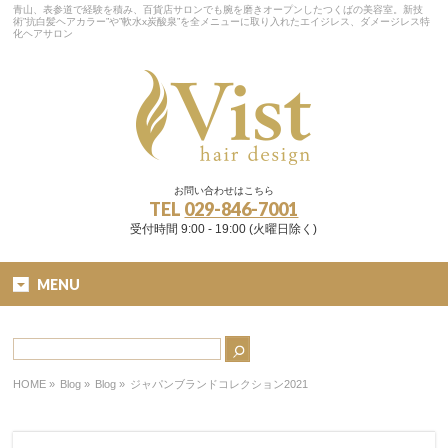
青山、表参道で経験を積み、百貨店サロンでも腕を磨きオープンしたつくばの美容室。新技
術”抗白髪ヘアカラー”や”軟水x炭酸泉”を全メニューに取り入れたエイジレス、ダメージレス特
化ヘアサロン
お問い合わせはこちら
TEL
029-846-7001
受付時間 9:00 - 19:00 (火曜日除く)
MENU
HOME
»
Blog »
Blog
»
ジャパンブランドコレクション2021