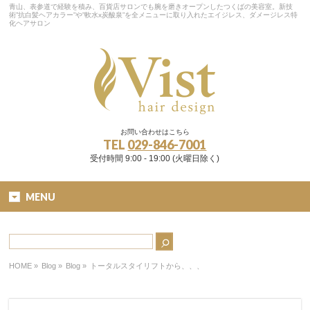
青山、表参道で経験を積み、百貨店サロンでも腕を磨きオープンしたつくばの美容室。新技
術”抗白髪ヘアカラー”や”軟水x炭酸泉”を全メニューに取り入れたエイジレス、ダメージレス特
化ヘアサロン
お問い合わせはこちら
TEL
029-846-7001
受付時間 9:00 - 19:00 (火曜日除く)
MENU
HOME
»
Blog »
Blog
»
トータルスタイリフトから、、、