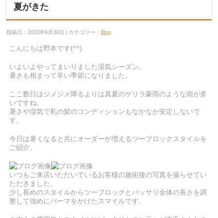
夏がきた
投稿日：2023年6月30日 | カテゴリー：
Blog
こんにちは野本です(^^)
いよいよやってまいりました湿気シーズン。
暑さも相まって辛い季節になりました。
ここ数日はジメジメ降るよりは真夏のゲリラ豪雨のような雨が多
いですね。
暑さや湿気で私の髪のコンディションもなかなか安定しないで
す。
今日は暑くなると共にオーダーが増えるツーブロックスタイルを
ご紹介。
いつもご来店いただいているお客様の施術後の写真を撮らせてい
ただきました。
少し長めのスタイルからツーブロックとバッサリ全体の長さを調
整して強めにパーマをかけたスマイルです。