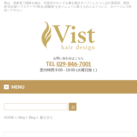
青山、表参道で経験を積み、百貨店サロンでも腕を磨きオープンしたつくばの美容室。新技
術”抗白髪ヘアカラー”や”軟水x炭酸泉”を全メニューに取り入れたエイジレス、ダメージレス特
化ヘアサロン
お問い合わせはこちら
TEL
029-846-7001
受付時間 9:00 - 19:00 (火曜日除く)
MENU
HOME
»
Blog »
Blog
»
夏がきた