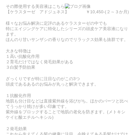
その際使用する美容液はこちら
【ケラスターゼ アドジュネス】 ￥10,450‐(２～３か月)
様々なお悩み解決に定評のあるケラスターゼの中でも
特にエイジングケアに特化したシリーズの頭皮ケア美容液になり
ます。
ほんのり甘いサンザシの香りなのでリラックス効果も抜群です。
大きな特徴は
１高い抗酸化作用
２育毛だけではなく発毛効果がある
３白髪予防効果
ざっくりですが特に注目なのがこの3つ
頭皮であるあるのお悩みが丸っと解決できます。
１抗酸化作用
地肌も分け目などは直接紫外線を浴びがち。ほかのパーツと比べ
てうっかり焼けが多い印象です。
紫外線をブロックすることで地肌の老化を防ぎます。(メトキシ
ケイヒ酸エチルヘキシル)
２発毛効果
これから生えてくる髪の健康に注目。今映えてある毛髪だけでは