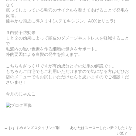
なく
眠ってしまっている毛穴のサイクルを整えてあげることで発毛を
促進。
健やかな頭皮に導きます(ステモキシジン、AOXセリュラ)
３白髪予防効果
１と２の効果によって頭皮のダメージやストレスを軽減すること
で
毛髪内の黒い色素を作る細胞の働きをサポート。
外的要因による白髪の発生を抑えます。
こちらもざっくりですが有効成分とその効果の解説です。
もちろんご自宅でもご利用いただけますので気になる方はぜひお
店のメニューでもお試しいただけたらと思いますのでご相談くだ
さいませ！
今月のにゃんこ
←
おすすめメンズスタイリング剤
あなたはスースーしたい派？したくな
い派？
→