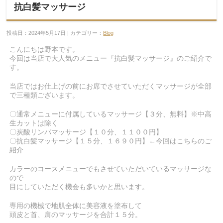
抗白髪マッサージ
投稿日：2024年5月17日 | カテゴリー：
Blog
こんにちは野本です。
今回は当店で大人気のメニュー『抗白髪マッサージ』のご紹介で
す。
当店ではお仕上げの前にお席でさせていただくマッサージが全部
で三種類ございます。
〇通常メニューに付属しているマッサージ【３分、無料】※中高
生カットは除く
〇炭酸リンパマッサージ【１０分、１１００円】
〇抗白髪マッサージ【１５分、１６９０円】←今回はこちらのご
紹介
カラーのコースメニューでもさせていただいているマッサージな
ので
目にしていただく機会も多いかと思います。
専用の機械で地肌全体に美容液を塗布して
頭皮と首、肩のマッサージを合計１５分。