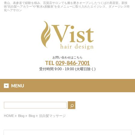
青山、表参道で経験を積み、百貨店サロンでも腕を磨きオープンしたつくばの美容室。新技
術”抗白髪ヘアカラー”や”軟水x炭酸泉”を全メニューに取り入れたエイジレス、ダメージレス特
化ヘアサロン
お問い合わせはこちら
TEL
029-846-7001
受付時間 9:00 - 19:00 (火曜日除く)
MENU
HOME
»
Blog »
Blog
»
抗白髪マッサージ