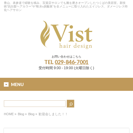
青山、表参道で経験を積み、百貨店サロンでも腕を磨きオープンしたつくばの美容室。新技
術”抗白髪ヘアカラー”や”軟水x炭酸泉”を全メニューに取り入れたエイジレス、ダメージレス特
化ヘアサロン
お問い合わせはこちら
TEL
029-846-7001
受付時間 9:00 - 19:00 (火曜日除く)
MENU
HOME
»
Blog »
Blog
»
歓迎会しました！！