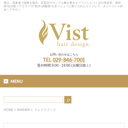
青山、表参道で経験を積み、百貨店サロンでも腕を磨きオープンしたつくばの美容室。新技
術”抗白髪ヘアカラー”や”軟水x炭酸泉”を全メニューに取り入れたエイジレス、ダメージレス特
化ヘアサロン
お問い合わせはこちら
TEL
029-846-7001
受付時間 9:00 - 19:00 (火曜日除く)
MENU
HOME
»
BANNER »
フェイスブック