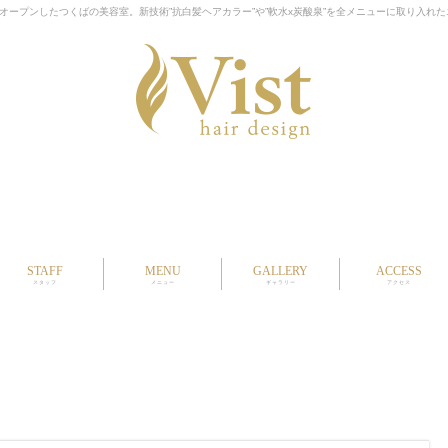
ープンしたつくばの美容室。新技術”抗白髪ヘアカラー”や”軟水x炭酸泉”を全メニューに取り入れ
STAFF
MENU
GALLERY
ACCESS
スタッフ
メニュー
ギャラリー
アクセス