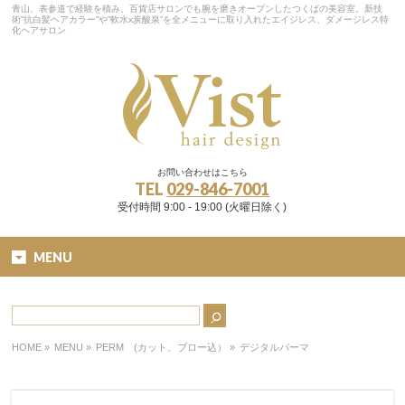
青山、表参道で経験を積み、百貨店サロンでも腕を磨きオープンしたつくばの美容室。新技
術”抗白髪ヘアカラー”や”軟水x炭酸泉”を全メニューに取り入れたエイジレス、ダメージレス特
化ヘアサロン
お問い合わせはこちら
TEL
029-846-7001
受付時間 9:00 - 19:00 (火曜日除く)
MENU
HOME
»
MENU »
PERM (カット、ブロー込）
»
デジタルパーマ