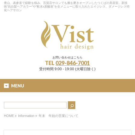
青山、表参道で経験を積み、百貨店サロンでも腕を磨きオープンしたつくばの美容室。新技
術”抗白髪ヘアカラー”や”軟水x炭酸泉”を全メニューに取り入れたエイジレス、ダメージレス特
化ヘアサロン
お問い合わせはこちら
TEL
029-846-7001
受付時間 9:00 - 19:00 (火曜日除く)
MENU
HOME
»
Information »
年末 年始の営業について